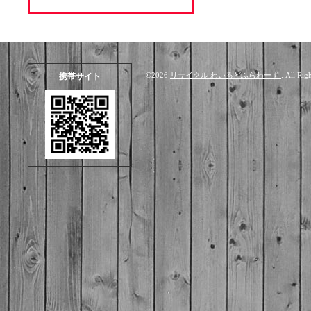
©2026
リサイクル わいるどふらわーず
. All Rig
携帯サイト