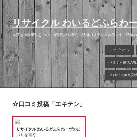
リサイクル わいるどふらわ
当店は神奈川県を中心に出張買取り専門で話題のリサイクル店です！25年
トップページ
ペルシャ絨毯の買
☆LINEで簡単見
☆口コミ投稿「エキテン」
リサイクル わいるどふらわーず
の口
コミを書く