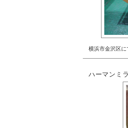
横浜市金沢区に
ハーマンミ