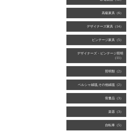
高級家具（6）
デザイナーズ家具（14）
ビンテージ家具（5）
デザイナーズ・ビンテージ照明
（11）
照明類（2）
ペルシャ絨毯,その他絨毯（2）
骨董品（3）
楽器（3）
自転車（5）