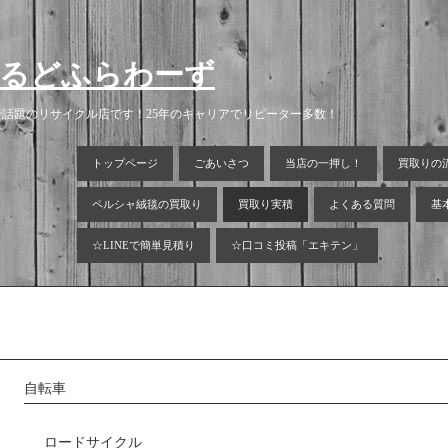
いるどふらわーず
話題のリサイクル店です！25年のキャリアでリピーター多数！
トップページ
ごあいさつ
当店の一押し！
買取りの
ペルシャ絨毯の買取り
買取り実積
よくある質問
基
☆LINEで簡単見積り
☆口コミ投稿「エキテン」
自転車
ロードサイクル